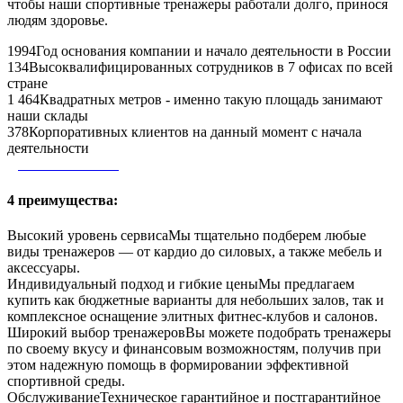
чтобы наши спортивные тренажеры работали долго, принося
людям здоровье.
1994
Год основания компании и начало деятельности в России
134
Высоквалифицированных сотрудников в 7 офисах по всей
стране
1 464
Квадратных метров - именно такую площадь занимают
наши склады
378
Корпоративных клиентов на данный момент с начала
деятельности
Далее о компании
4 преимущества:
Высокий уровень сервиса
Мы тщательно подберем любые
виды тренажеров — от кардио до силовых, а также мебель и
аксессуары.
Индивидуальный подход и гибкие цены
Мы предлагаем
купить как бюджетные варианты для небольших залов, так и
комплексное оснащение элитных фитнес-клубов и салонов.
Широкий выбор тренажеров
Вы можете подобрать тренажеры
по своему вкусу и финансовым возможностям, получив при
этом надежную помощь в формировании эффективной
спортивной среды.
Обслуживание
Техническое гарантийное и постгарантийное