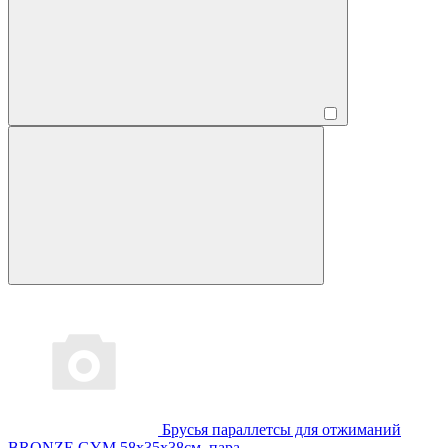
Брусья параллетсы для отжиманий
BRONZE GYM 58х35х38см.,пара