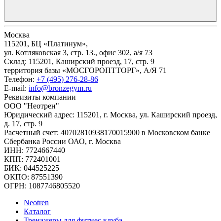
Москва
115201, БЦ «Платинум»,
ул. Котляковская 3, стр. 13., офис 302, а/я 73
Склад: 115201, Каширский проезд, 17, стр. 9
территория базы «МОСГОРОПТТОРГ», А/Я 71
Телефон:
+7 (495) 276-28-86
E-mail:
info@bronzegym.ru
Реквизиты компании
ООО "Неотрен"
Юридический адрес: 115201, г. Москва, ул. Каширский проезд,
д. 17, стр. 9
Расчетный счет: 40702810938170015900 в Московском банке
Сбербанка России ОАО, г. Москва
ИНН: 7724667440
КПП: 772401001
БИК: 044525225
ОКПО: 87551390
ОГРН: 1087746805520
Neotren
Каталог
Тренажеры для фитнес клуба