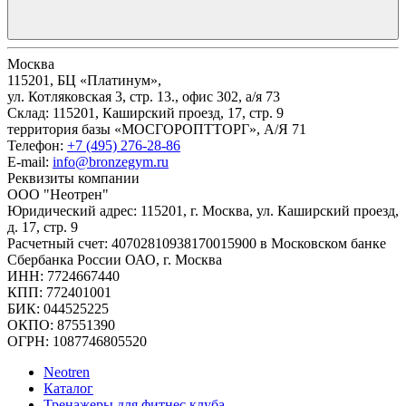
Москва
115201, БЦ «Платинум»,
ул. Котляковская 3, стр. 13., офис 302, а/я 73
Склад: 115201, Каширский проезд, 17, стр. 9
территория базы «МОСГОРОПТТОРГ», А/Я 71
Телефон:
+7 (495) 276-28-86
E-mail:
info@bronzegym.ru
Реквизиты компании
ООО "Неотрен"
Юридический адрес: 115201, г. Москва, ул. Каширский проезд,
д. 17, стр. 9
Расчетный счет: 40702810938170015900 в Московском банке
Сбербанка России ОАО, г. Москва
ИНН: 7724667440
КПП: 772401001
БИК: 044525225
ОКПО: 87551390
ОГРН: 1087746805520
Neotren
Каталог
Тренажеры для фитнес клуба