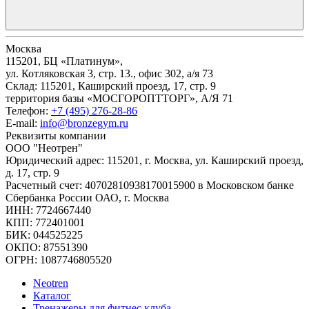
Москва
115201, БЦ «Платинум»,
ул. Котляковская 3, стр. 13., офис 302, а/я 73
Склад: 115201, Каширский проезд, 17, стр. 9
территория базы «МОСГОРОПТТОРГ», А/Я 71
Телефон:
+7 (495) 276-28-86
E-mail:
info@bronzegym.ru
Реквизиты компании
ООО "Неотрен"
Юридический адрес: 115201, г. Москва, ул. Каширский проезд,
д. 17, стр. 9
Расчетный счет: 40702810938170015900 в Московском банке
Сбербанка России ОАО, г. Москва
ИНН: 7724667440
КПП: 772401001
БИК: 044525225
ОКПО: 87551390
ОГРН: 1087746805520
Neotren
Каталог
Тренажеры для фитнес клуба