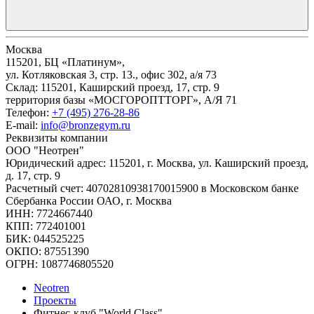
Москва
115201, БЦ «Платинум»,
ул. Котляковская 3, стр. 13., офис 302, а/я 73
Склад: 115201, Каширский проезд, 17, стр. 9
территория базы «МОСГОРОПТТОРГ», А/Я 71
Телефон:
+7 (495) 276-28-86
E-mail:
info@bronzegym.ru
Реквизиты компании
ООО "Неотрен"
Юридический адрес: 115201, г. Москва, ул. Каширский проезд,
д. 17, стр. 9
Расчетный счет: 40702810938170015900 в Московском банке
Сбербанка России ОАО, г. Москва
ИНН: 7724667440
КПП: 772401001
БИК: 044525225
ОКПО: 87551390
ОГРН: 1087746805520
Neotren
Проекты
Фитнес-клуб "World Class"